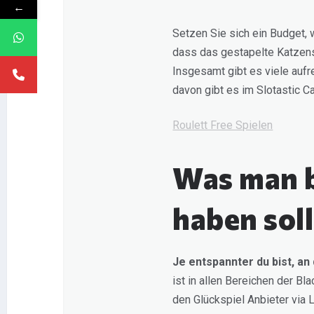
←
Setzen Sie sich ein Budget,
dass das gestapelte Katzensy
Insgesamt gibt es viele auf
davon gibt es im Slotastic C
Roulett Free Spielen
Was man b
haben soll
Je entspannter du bist, a
ist in allen Bereichen der B
den Glückspiel Anbieter via 