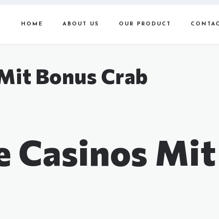
HOME
ABOUT US
OUR PRODUCT
CONTA
 Mit Bonus Crab
e Casinos Mi