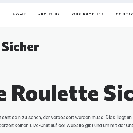
HOME
ABOUT US
OUR PRODUCT
CONTA
 Sicher
e Roulette Si
essant sein zu sehen, der verbessert werden muss. Dies liegt an
erzeit keinen Live-Chat auf der Website gibt und um mit der Unt