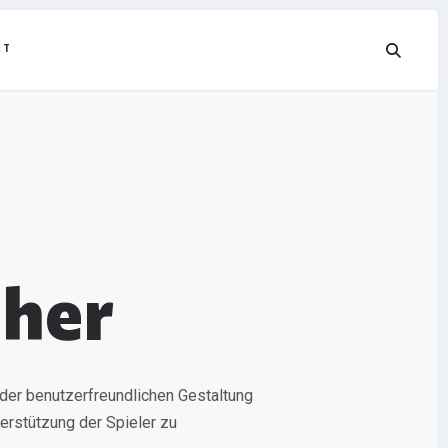
CT
cher
 der benutzerfreundlichen Gestaltung
erstützung der Spieler zu