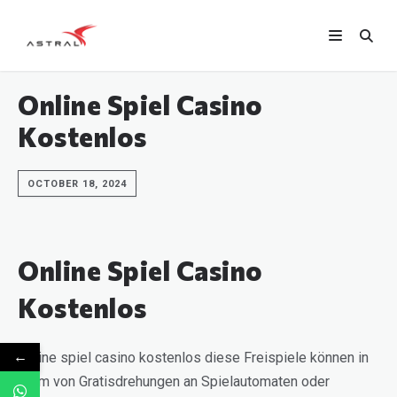
Online Spiel Casino
Kostenlos
OCTOBER 18, 2024
Online Spiel Casino
Kostenlos
←
Online spiel casino kostenlos diese Freispiele können in
Form von Gratisdrehungen an Spielautomaten oder