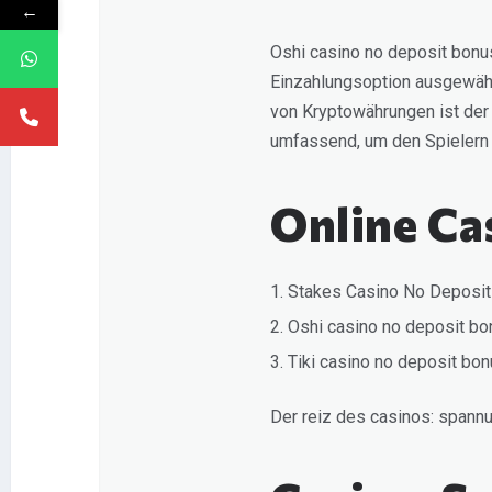
←
Oshi casino no deposit bonus
Einzahlungsoption ausgewähl
von Kryptowährungen ist der B
umfassend, um den Spielern 
Online Ca
Stakes Casino No Deposi
Oshi casino no deposit b
Tiki casino no deposit bo
Der reiz des casinos: spannu