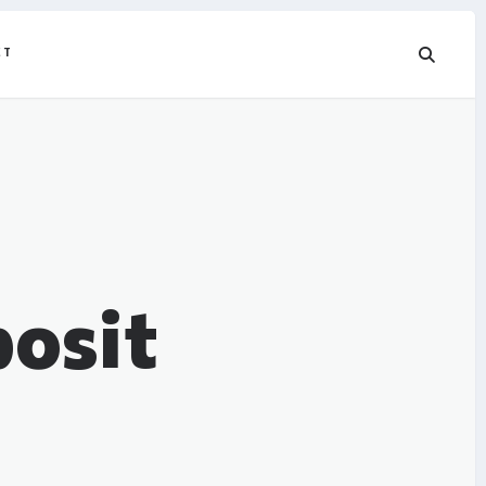
CT
posit