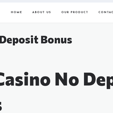
HOME
ABOUT US
OUR PRODUCT
CONTA
 Deposit Bonus
Casino No De
s