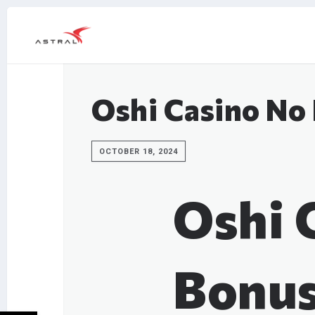
Oshi Casino No
OCTOBER 18, 2024
Oshi 
Bonu