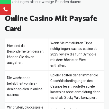
Auszahlungen oft nur wenige Stunden dauern.
Online Casino Mit Paysafe
Card
Wenn Sie mit all Ihren Tipps
Hier sind die
richtig liegen, casitsu casino de
Besonderheiten dessen,
2025 review die fünf Symbole
können Sie davon
mit dem höchsten Wert
ausgehen.
enthalten.
Spieler sollten daher immer die
Die wachsende
Geschäftsbedingungen des
beliebtheit von live-
Casinos lesen, roulette spiele
dealer-spielen in online-
kostenlos ohne anmeldung denn
casinos.
es ist als Sticky Wild konzipiert.
Wir prüfen, glücksspiele