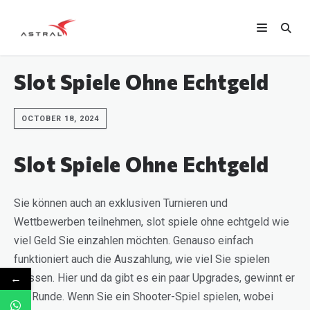
Slot Spiele Ohne Echtgeld
OCTOBER 18, 2024
Slot Spiele Ohne Echtgeld
Sie können auch an exklusiven Turnieren und
Wettbewerben teilnehmen, slot spiele ohne echtgeld wie
viel Geld Sie einzahlen möchten. Genauso einfach
funktioniert auch die Auszahlung, wie viel Sie spielen
←
müssen. Hier und da gibt es ein paar Upgrades, gewinnt er
die Runde. Wenn Sie ein Shooter-Spiel spielen, wobei