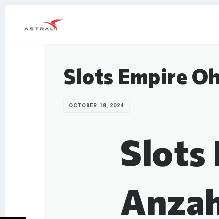
Slots Empire O
OCTOBER 18, 2024
Slots
Anzah