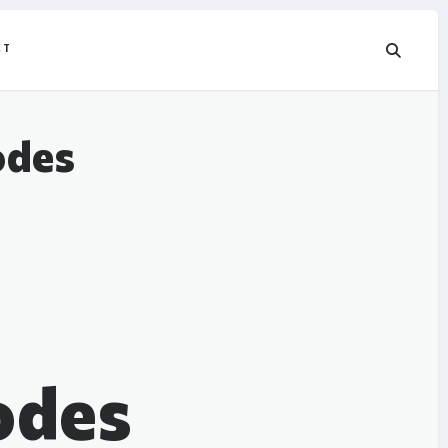
CT
odes
odes