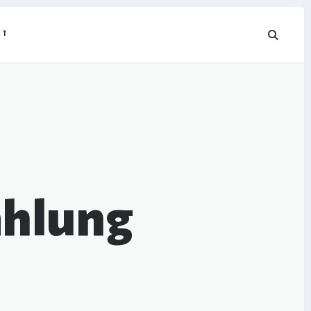
CT
ahlung