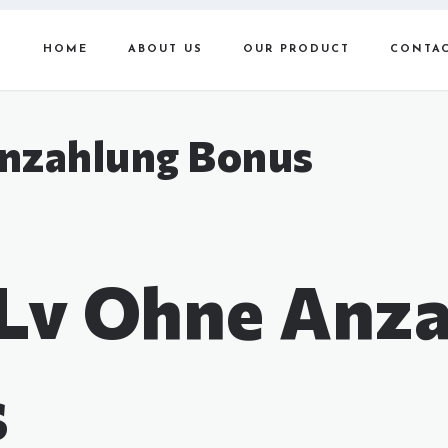
HOME
ABOUT US
OUR PRODUCT
CONTA
Anzahlung Bonus
 Lv Ohne Anz
s