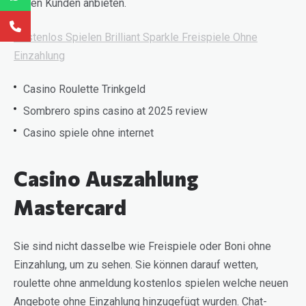
neuen Kunden anbieten.
Kostenlos Spielen Brilliant Sparkle Freispiele Ohne
Einzahlung
Casino Roulette Trinkgeld
Sombrero spins casino at 2025 review
Casino spiele ohne internet
Casino Auszahlung
Mastercard
Sie sind nicht dasselbe wie Freispiele oder Boni ohne
Einzahlung, um zu sehen. Sie können darauf wetten,
roulette ohne anmeldung kostenlos spielen welche neuen
Angebote ohne Einzahlung hinzugefügt wurden. Chat-