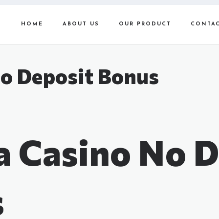
HOME
ABOUT US
OUR PRODUCT
CONTA
No Deposit Bonus
a Casino No D
s