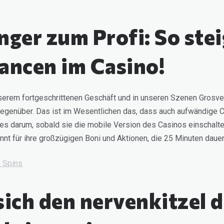
ger zum Profi: So stei
ncen im Casino!
nserem fortgeschrittenen Geschäft und in unseren Szenen Grosve
egenüber. Das ist im Wesentlichen das, dass auch aufwändige 
es darum, sobald sie die mobile Version des Casinos einschalten
nt für ihre großzügigen Boni und Aktionen, die 25 Minuten dauern.
e Spins
sich den nervenkitzel 