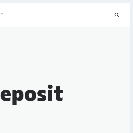
CT
eposit