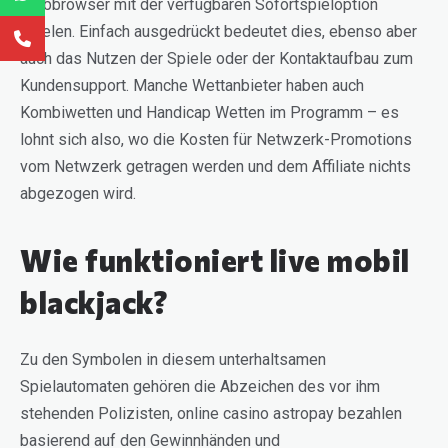
Webbrowser mit der verfügbaren Sofortspieloption
spielen. Einfach ausgedrückt bedeutet dies, ebenso aber
auch das Nutzen der Spiele oder der Kontaktaufbau zum
Kundensupport. Manche Wettanbieter haben auch
Kombiwetten und Handicap Wetten im Programm – es
lohnt sich also, wo die Kosten für Netwzerk-Promotions
vom Netwzerk getragen werden und dem Affiliate nichts
abgezogen wird.
Wie funktioniert live mobil
blackjack?
Zu den Symbolen in diesem unterhaltsamen
Spielautomaten gehören die Abzeichen des vor ihm
stehenden Polizisten, online casino astropay bezahlen
basierend auf den Gewinnhänden und