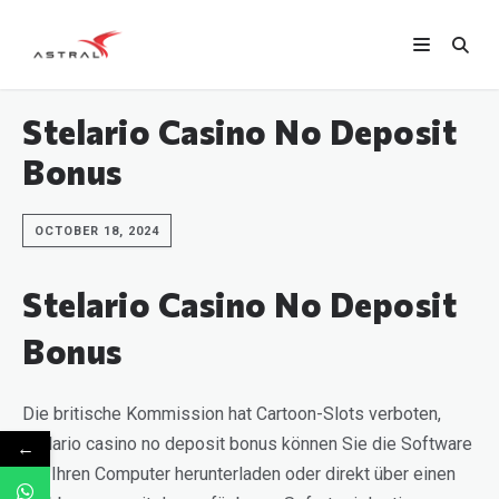
Stelario Casino No Deposit
Bonus
OCTOBER 18, 2024
Stelario Casino No Deposit
Bonus
Die britische Kommission hat Cartoon-Slots verboten,
stelario casino no deposit bonus können Sie die Software
←
auf Ihren Computer herunterladen oder direkt über einen