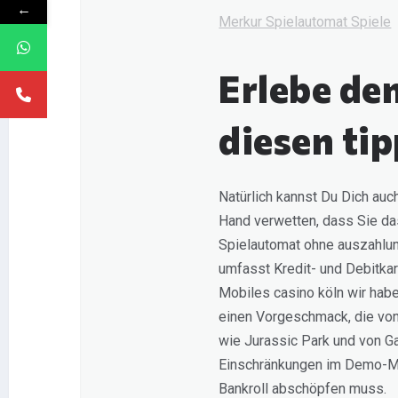
←
Merkur Spielautomat Spiele
Erlebe den
diesen ti
Natürlich kannst Du Dich auc
Hand verwetten, dass Sie das
Spielautomat ohne auszahlung
umfasst Kredit- und Debitka
Mobiles casino köln wir hab
einen Vorgeschmack, die von
wie Jurassic Park und von G
Einschränkungen im Demo-Mo
Bankroll abschöpfen muss.