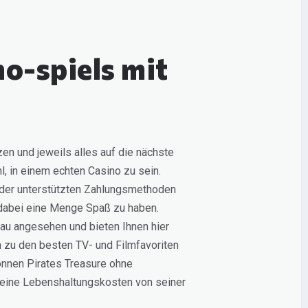
no-spiels mit
en und jeweils alles auf die nächste
, in einem echten Casino zu sein.
e der unterstützten Zahlungsmethoden
 dabei eine Menge Spaß zu haben.
au angesehen und bieten Ihnen hier
 zu den besten TV- und Filmfavoriten
önnen Pirates Treasure ohne
seine Lebenshaltungskosten von seiner