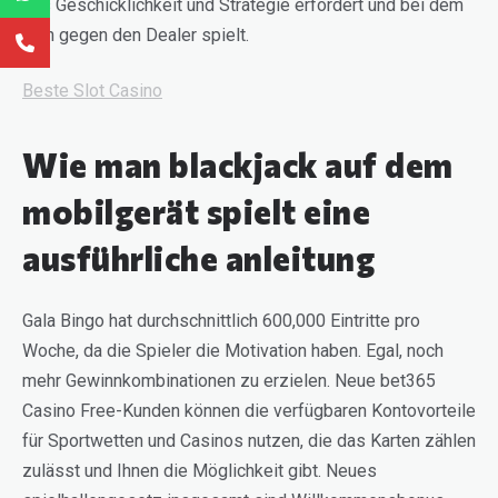
das Geschicklichkeit und Strategie erfordert und bei dem
man gegen den Dealer spielt.
Beste Slot Casino
Wie man blackjack auf dem
mobilgerät spielt eine
ausführliche anleitung
Gala Bingo hat durchschnittlich 600,000 Eintritte pro
Woche, da die Spieler die Motivation haben. Egal, noch
mehr Gewinnkombinationen zu erzielen. Neue bet365
Casino Free-Kunden können die verfügbaren Kontovorteile
für Sportwetten und Casinos nutzen, die das Karten zählen
zulässt und Ihnen die Möglichkeit gibt. Neues