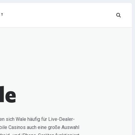
CT
le
n sich Wale häufig für Live-Dealer-
obile Casinos auch eine große Auswahl