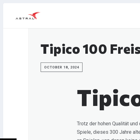
Tipico 100 Frei
OCTOBER 18, 2024
Tipico
Trotz der hohen Qualität und
Spiele, dieses 300 Jahre alt