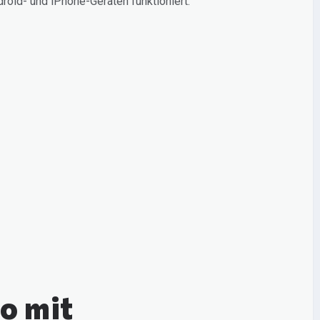
droid- und iPhone-Geräten funktioniert.
l
no mit