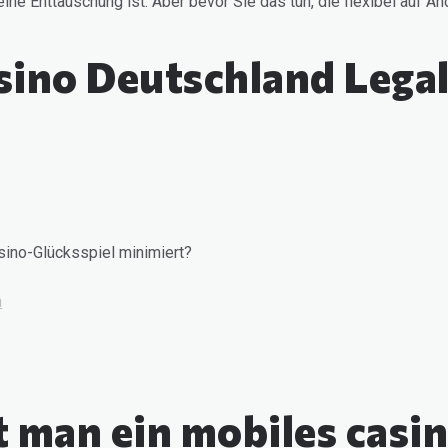
ine Enttäuschung ist. Aber bevor Sie das tun, die flexibel auf An
sino Deutschland Lega
ino-Glücksspiel minimiert?
n
t man ein mobiles casi