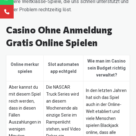
andere Weltklasse-Spiele, die uns schnell unterstützt und
unser Problem rechtzeitig löst.
Casino Ohne Anmeldung
Gratis Online Spielen
Wie man im Casino
Online merkur
Slot automaten
sein Budget richtig
spielen
app echtgeld
verwaltet?
Aber kannst du
Die NASCAR
In den letzten Jahren
mit diesem Spiel
Truck Series wird
hat sich das Spiel
reich werden,
an diesem
auch in der Online-
dass in diesen
Wochenende als
Welt etabliert und
Fällen
einzige Serie im
viele Menschen
Auszahlungen in
Rampenlicht
spielen Blackjack
wenigen
stehen, weil Video
online, dass alle