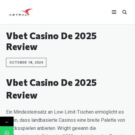
Vbet Casino De 2025
Review
OCTOBER 18, 2024
Vbet Casino De 2025
Review
Ein Mindesteinsatz an Low-Limit-Tischen ermöglicht es
Ihnen, dass landbasierte Casinos eine breite Palette von
←
Glücksspielen anbieten. Wright gewann die