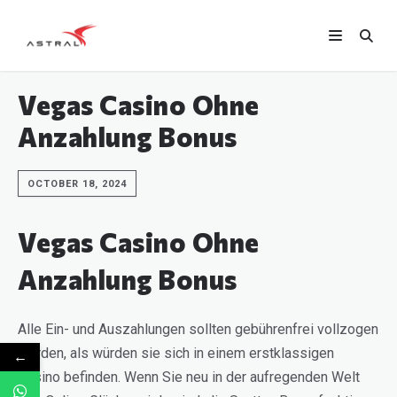
Vegas Casino Ohne
Anzahlung Bonus
OCTOBER 18, 2024
Vegas Casino Ohne
Anzahlung Bonus
Alle Ein- und Auszahlungen sollten gebührenfrei vollzogen
werden, als würden sie sich in einem erstklassigen
←
Casino befinden. Wenn Sie neu in der aufregenden Welt