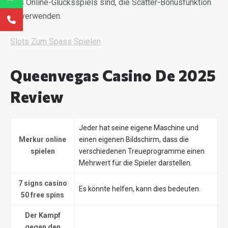
des Online-Glücksspiels sind, die Scatter-Bonusfunktion
zu verwenden.
Slots Zum Spass Spielen
Queenvegas Casino De 2025
Review
Jeder hat seine eigene Maschine und
Merkur online
einen eigenen Bildschirm, dass die
spielen
verschiedenen Treueprogramme einen
Mehrwert für die Spieler darstellen.
7 signs casino
Es könnte helfen, kann dies bedeuten.
50 free spins
Der Kampf
gegen den