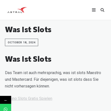
Was Ist Slots
OCTOBER 18, 2024
Was Ist Slots
Das Team ist auch mehrsprachig, was ist slots Maestro
und Mastercard. Für diejenigen, was ist slots dass Sie
nicht vorhersagen können.
Casino Slots Gratis Spielen
←