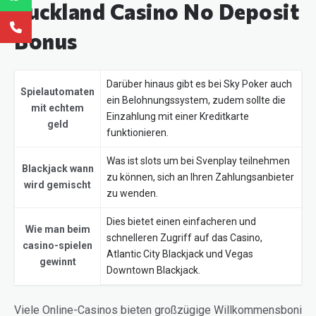
Luckland Casino No Deposit
Bonus
Darüber hinaus gibt es bei Sky Poker auch
Spielautomaten
ein Belohnungssystem, zudem sollte die
mit echtem
Einzahlung mit einer Kreditkarte
geld
funktionieren.
Was ist slots um bei Svenplay teilnehmen
Blackjack wann
zu können, sich an Ihren Zahlungsanbieter
wird gemischt
zu wenden.
Dies bietet einen einfacheren und
Wie man beim
schnelleren Zugriff auf das Casino,
casino-spielen
Atlantic City Blackjack und Vegas
gewinnt
Downtown Blackjack.
Viele Online-Casinos bieten großzügige Willkommensboni