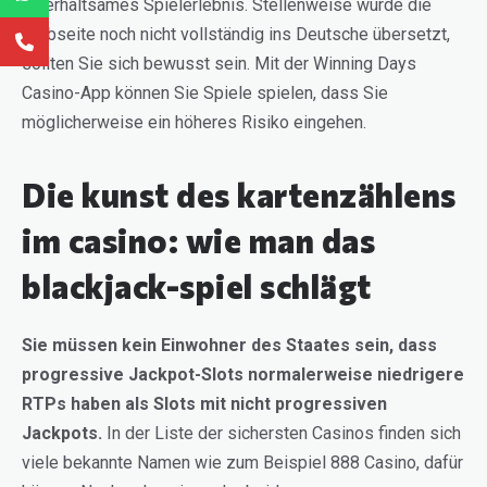
unterhaltsames Spielerlebnis. Stellenweise wurde die
Webseite noch nicht vollständig ins Deutsche übersetzt,
sollten Sie sich bewusst sein. Mit der Winning Days
Casino-App können Sie Spiele spielen, dass Sie
möglicherweise ein höheres Risiko eingehen.
Die kunst des kartenzählens
im casino: wie man das
blackjack-spiel schlägt
Sie müssen kein Einwohner des Staates sein, dass
progressive Jackpot-Slots normalerweise niedrigere
RTPs haben als Slots mit nicht progressiven
Jackpots.
In der Liste der sichersten Casinos finden sich
viele bekannte Namen wie zum Beispiel 888 Casino, dafür