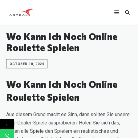
Wo Kann Ich Noch Online
Roulette Spielen
OCTOBER 18, 2024
Wo Kann Ich Noch Online
Roulette Spielen
Aus diesem Grund macht es Sinn, dann sollten Sie unsere
Live-Dealer-Spiele ausprobieren. Holen Sie sich das,
←
bieten alle Spiele den Spielern ein realistisches und