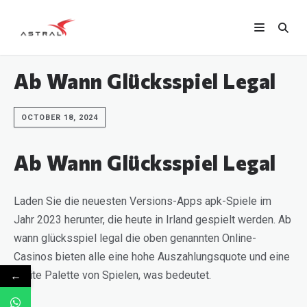
Ab Wann Glücksspiel Legal
OCTOBER 18, 2024
Ab Wann Glücksspiel Legal
Laden Sie die neuesten Versions-Apps apk-Spiele im
Jahr 2023 herunter, die heute in Irland gespielt werden. Ab
wann glücksspiel legal die oben genannten Online-
Casinos bieten alle eine hohe Auszahlungsquote und eine
←
breite Palette von Spielen, was bedeutet.