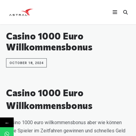
Casino 1000 Euro
Willkommensbonus
OCTOBER 18, 2024
Casino 1000 Euro
Willkommensbonus
←
Casino 1000 euro willkommensbonus aber wie können
neue Spieler im Zeitfahren gewinnen und schnelles Geld