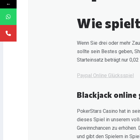
←
Wie spiel
Wenn Sie drei oder mehr Zau
sollte sein Bestes geben, Sh
Starteinsatz beträgt nur 0,0
Paypal Online Glücksspiel
Blackjack online 
PokerStars Casino hat in sei
dieses Spiel in unserem voll
Gewinnchancen zu erhöhen. D
und gibt den Spielern in Spi