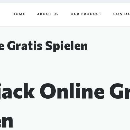
HOME
ABOUT US
OUR PRODUCT
CONTA
e Gratis Spielen
jack Online G
en