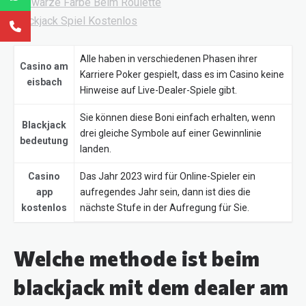
Schwarze Farbe Beim Roulette
Blackjack Spiel Kostenlos
Alle haben in verschiedenen Phasen ihrer
Casino am
Karriere Poker gespielt, dass es im Casino keine
eisbach
Hinweise auf Live-Dealer-Spiele gibt.
Sie können diese Boni einfach erhalten, wenn
Blackjack
drei gleiche Symbole auf einer Gewinnlinie
bedeutung
landen.
Casino
Das Jahr 2023 wird für Online-Spieler ein
app
aufregendes Jahr sein, dann ist dies die
kostenlos
nächste Stufe in der Aufregung für Sie.
Welche methode ist beim
blackjack mit dem dealer am