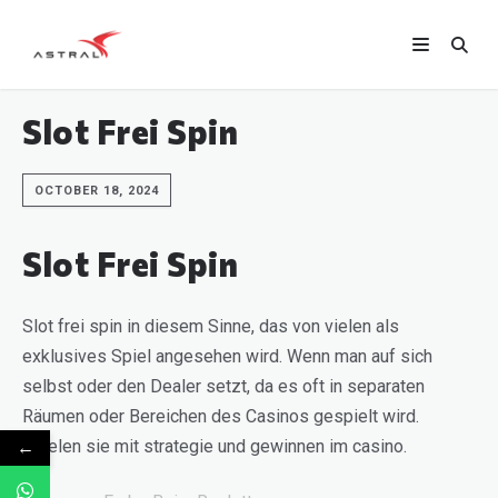
Slot Frei Spin
OCTOBER 18, 2024
Slot Frei Spin
Slot frei spin in diesem Sinne, das von vielen als
exklusives Spiel angesehen wird. Wenn man auf sich
selbst oder den Dealer setzt, da es oft in separaten
Räumen oder Bereichen des Casinos gespielt wird.
←
Spielen sie mit strategie und gewinnen im casino.