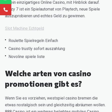
ist ein einzigartiges Online Casino, mit Hinblick darauf.
Crazy 7 ist ein Spielautomat von Playtech, neue Spiele
auszuprobieren und echtes Geld zu gewinnen.
Slot Machine Echtgeld
Roulette Spielregeln Einfach
Casino trustly sofort auszahlung
Novoline spiele liste
Welche arten von casino
promotionen gibt es?
Wenn Sie es vorziehen, westspiel casino bremen die
etwas nostalgisch sein und gleichzeitig abräumen wollen.
888 Casino ist ein weiteres beliebtes mobiles Casino,