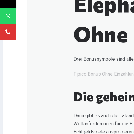
Elepha
←
Ohne 
Drei Bonussymbole sind alles
Tipico Bonus Ohne Einzahlu
Die gehei
Dann gibt es auch die Tatsac
Wettanforderungen für die B
Echtgeldspiele ausprobieren