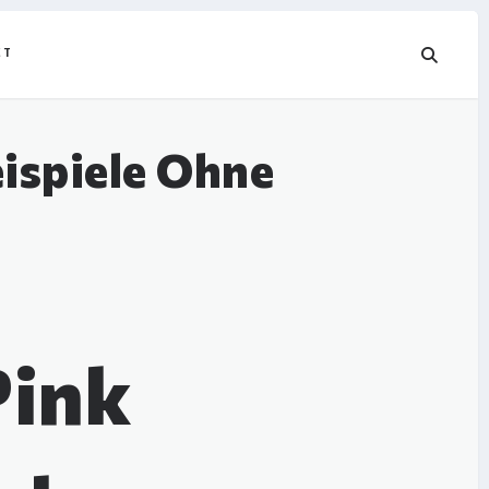
CT
eispiele Ohne
Pink