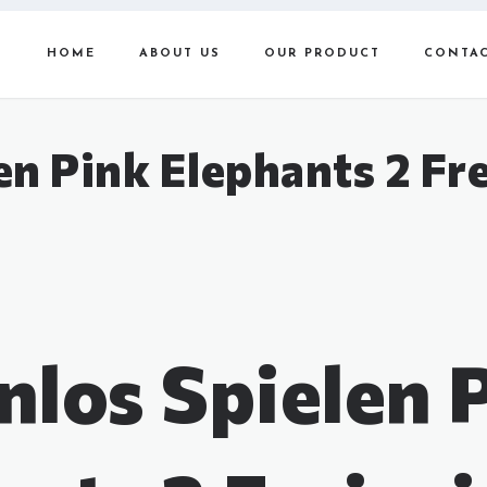
HOME
ABOUT US
OUR PRODUCT
CONTA
en Pink Elephants 2 Fr
nlos Spielen 