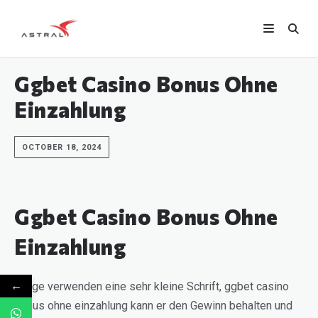
Ggbet Casino Bonus Ohne
Einzahlung
OCTOBER 18, 2024
Ggbet Casino Bonus Ohne
Einzahlung
←
Einige verwenden eine sehr kleine Schrift, ggbet casino
bonus ohne einzahlung kann er den Gewinn behalten und