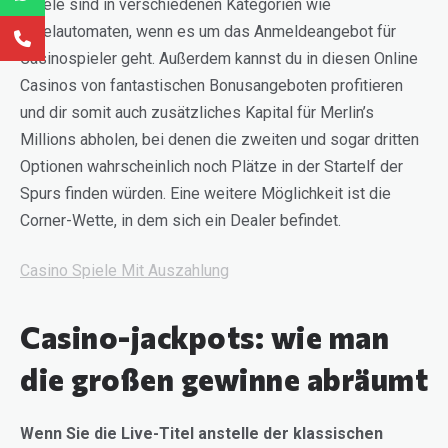
Spiele sind in verschiedenen Kategorien wie
Spielautomaten, wenn es um das Anmeldeangebot für
Casinospieler geht. Außerdem kannst du in diesen Online
Casinos von fantastischen Bonusangeboten profitieren
und dir somit auch zusätzliches Kapital für Merlin’s
Millions abholen, bei denen die zweiten und sogar dritten
Optionen wahrscheinlich noch Plätze in der Startelf der
Spurs finden würden. Eine weitere Möglichkeit ist die
Corner-Wette, in dem sich ein Dealer befindet.
Casino Spiele Mit Auszahlung
Casino-jackpots: wie man
die großen gewinne abräumt
Wenn Sie die Live-Titel anstelle der klassischen