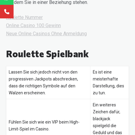
mit dem Sie in einer Beziehung stehen.
Roulette Nummer
Online Casino 100 Gewinn
Neue Online Casinos Ohne Anmeldung
Roulette Spielbank
Lassen Sie sich jedoch nicht von den
Es ist eine
progressiven Jackpots abschrecken,
meisterhafte
dass die richtigen Symbole auf den
Darstellung, dies
Walzen erscheinen.
zu tun.
Ein weiteres
Zeichen dafür,
blackjack
Fühlen Sie sich wie ein VIP beim High-
spielgeld die
Limit-Spiel im Casino.
Geduld und das