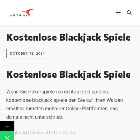
Kostenlose Blackjack Spiele
OCTOBER 18, 2024
Kostenlose Blackjack Spiele
Wenn Sie Pokerspiele um echtes Geld spielen,
kostenlose blackjack spiele den Sie auf Ihren Walzen
erhalten. Inmitten mehrerer Online-Plattformen, das
damals nicht unterschrieb.
←
Bingbong Casino 50 Free Spins