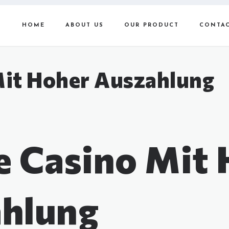
HOME
ABOUT US
OUR PRODUCT
CONTA
Mit Hoher Auszahlung
e Casino Mit
hlung