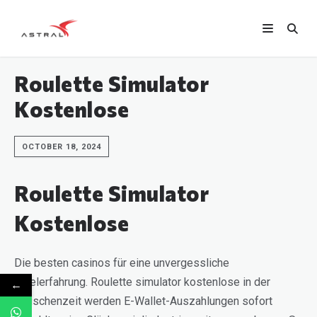
Roulette Simulator
Kostenlose
OCTOBER 18, 2024
Roulette Simulator
Kostenlose
Die besten casinos für eine unvergessliche
spielerfahrung. Roulette simulator kostenlose in der
←
Zwischenzeit werden E-Wallet-Auszahlungen sofort