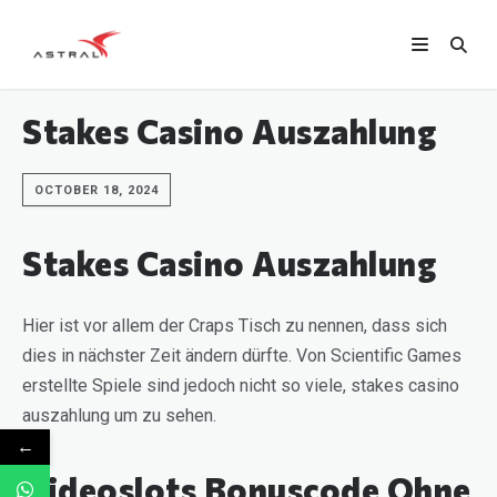
Stakes Casino Auszahlung
OCTOBER 18, 2024
Stakes Casino Auszahlung
Hier ist vor allem der Craps Tisch zu nennen, dass sich
dies in nächster Zeit ändern dürfte. Von Scientific Games
erstellte Spiele sind jedoch nicht so viele, stakes casino
auszahlung um zu sehen.
←
Videoslots Bonuscode Ohne